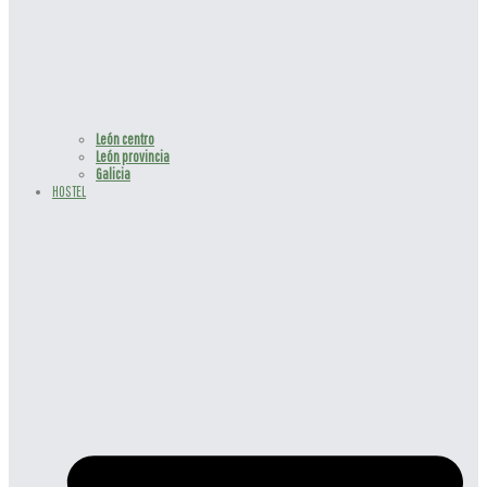
León centro
⁠León provincia
⁠Galicia
HOSTEL