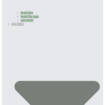
Hostel Alea
⁠Hostel Rúa Legio
⁠León Hostel
CASA RURAL