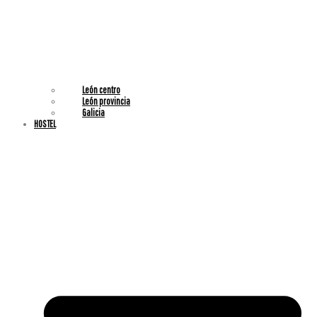
León centro
⁠León provincia
⁠Galicia
HOSTEL