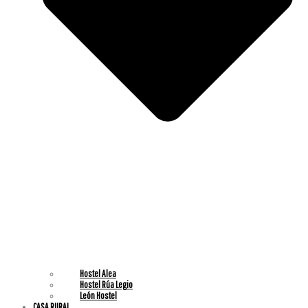
Hostel Alea
⁠Hostel Rúa Legio
⁠León Hostel
CASA RURAL