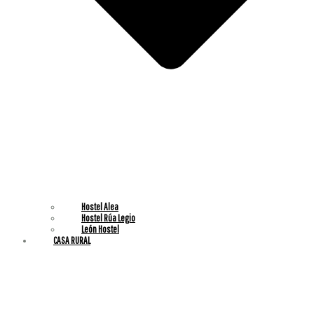
Hostel Alea
⁠Hostel Rúa Legio
⁠León Hostel
CASA RURAL