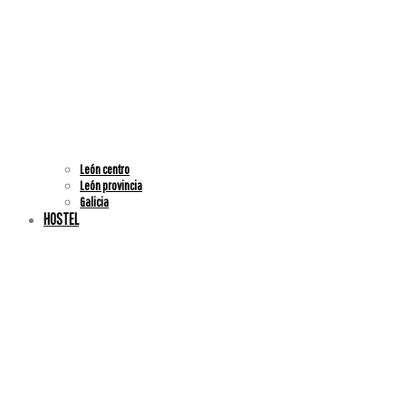
León centro
⁠León provincia
⁠Galicia
HOSTEL