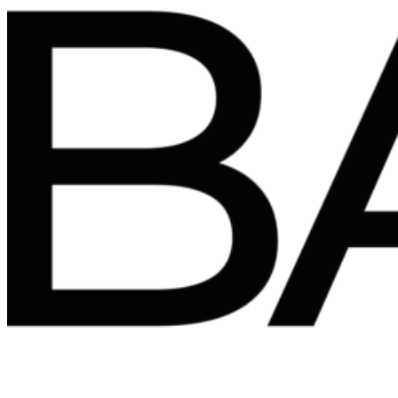
Ir
al
contenido